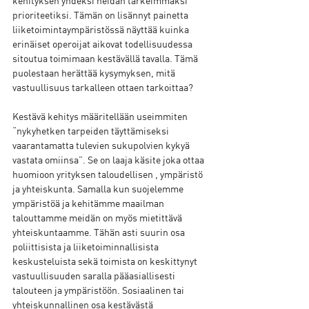
kehityksen yhdeksi heidän tärkeimmäksi 
prioriteetiksi. Tämän on lisännyt painetta 
liiketoimintaympäristössä näyttää kuinka 
erinäiset operoijat aikovat todellisuudessa 
sitoutua toimimaan kestävällä tavalla. Tämä 
puolestaan herättää kysymyksen, mitä 
vastuullisuus tarkalleen ottaen tarkoittaa? 
Kestävä kehitys määritellään useimmiten 
“nykyhetken tarpeiden täyttämiseksi 
vaarantamatta tulevien sukupolvien kykyä 
vastata omiinsa”. Se on laaja käsite joka ottaa 
huomioon yrityksen taloudellisen , ympäristö 
ja yhteiskunta. Samalla kun suojelemme 
ympäristöä ja kehitämme maailman 
talouttamme meidän on myös mietittävä 
yhteiskuntaamme. Tähän asti suurin osa 
poliittisista ja liiketoiminnallisista 
keskusteluista sekä toimista on keskittynyt 
vastuullisuuden saralla pääasiallisesti 
talouteen ja ympäristöön. Sosiaalinen tai 
yhteiskunnallinen osa kestävästä 