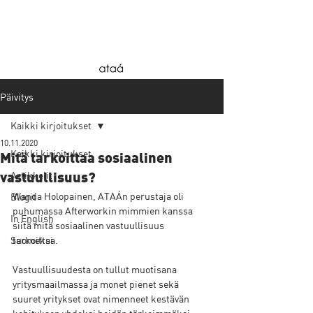
Päivitys
Kaikki kirjoitukset
10.11.2020
Kaikki kirjoitukset
Mitä tarkoittaa sosiaalinen
Artikkelit
vastuullisuus?
Wanda Holopainen, ATAÁn perustaja oli 
Blogit
puhumassa Afterworkin mimmien kanssa 
In English
siitä mitä sosiaalinen vastuullisuus 
Suomeksi
tarkoittaa.
Vastuullisuudesta on tullut muotisana 
yritysmaailmassa ja monet pienet sekä 
suuret yritykset ovat nimenneet kestävän 