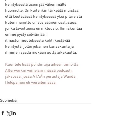
kehityksestä usein jää vähemmälle 
huomiolle. On kuitenkin tärkeätä muistaa, 
että kestävässä kehityksessä yksi pilareista 
kuten mainittu on sosiaalinen osallisuus, 
jonka tavoitteena on inkluusio. Ihmiskuntaa 
emme pysty selviämään 
ilmastonmuutoksesta kohti kestävää 
kehitystä, jollei jokainen kansakunta ja 
ihminen saada mukaan uutta aikakautta. 
Kuuntele lisää pohdintoja aiheen tiimoilta 
Afterworkin viimeisimmässä podcasti 
jaksossa, jossa ATAÁn perustaja Wanda 
Holopainen oli vierailemassa.
Suomeksi