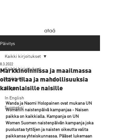
Päivitys
Kaikki kirjoitukset
8.3.2022
Kaikki kirjoitukset
Markkinoinnissa ja maailmassa
Artikkelit
oltava tilaa ja mahdollisuuksia
Blogit
kaikenlaisille naisille
In English
Wanda ja Naomi Holopainen ovat mukana UN 
Suomeksi
Womenin naistenpäivä kampanjaa - Naisen 
paikka on kaikkialla. Kampanja on UN 
Women Suomen naistenpäivän kampanja joka 
puolustaa tyttöjen ja naisten oikeutta valita 
paikkansa yhteiskunnassa. Pääset lukemaan 