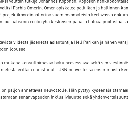
iksi valittiin tutkija Johannes Koponen. Koposen henkilökohtaise
valitsi Farhia Omerin. Omer opiskelee politiikan ja hallinnon kan
enä projektikoordinaattorina suomensomaleista kertovassa dokume
n journalismin roolin yhä keskeisempänä ja haluaa puolustaa sa
avista viidestä jäsenestä asiantuntija Heli Parikan ja hänen vara
oden lopussa. 
olla mukana konsultoimassa haku prosessissa sekä sen viestinnäss
ielestä erittäin onnistunut – JSN neuvostossa ensimmäistä ke
on paljon annettavaa neuvostolle. Hän pystyy kyseenalaistamaan
stamaan sananvapauden inklusiivisuutta sekä yhdenvertaisuutta