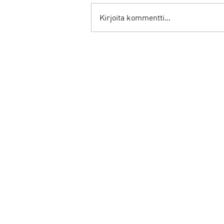
Kirjoita kommentti...
Sand Winning Installaatio