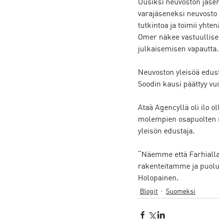
Uusiksi neuvoston jäsen
varajäseneksi neuvosto 
tutkintoa ja toimii yht
Omer näkee vastuullise
julkaisemisen vapautta.
Neuvoston yleisöä edust
Soodin kausi päättyy vu
Ataà Agencyllä oli ilo 
molempien osapuolten m
yleisön edustaja. 
“Näemme että Farhialla 
rakenteitamme ja puolu
Holopainen. 
Blogit
Suomeksi