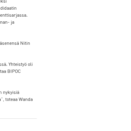
ksi 
didaatin 
nttisarjassa. 
nan- ja 
jäsenensä Nitin 
ä. Yhteistyö oli 
rtaa BIPOC 
 nykyisiä 
”, toteaa Wanda 